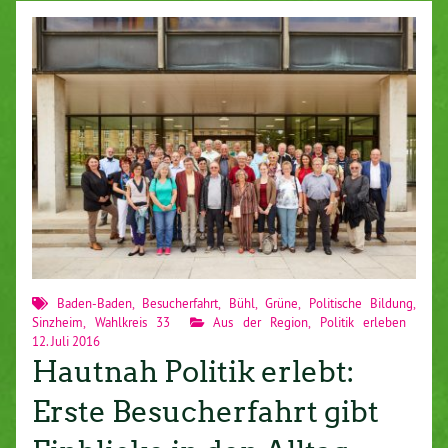
Baden-Baden
,
Besucherfahrt
,
Bühl
,
Grüne
,
Politische Bildung
,
Sinzheim
,
Wahlkreis 33
Aus der Region
,
Politik erleben
12. Juli 2016
Hautnah Politik erlebt:
Erste Besucherfahrt gibt