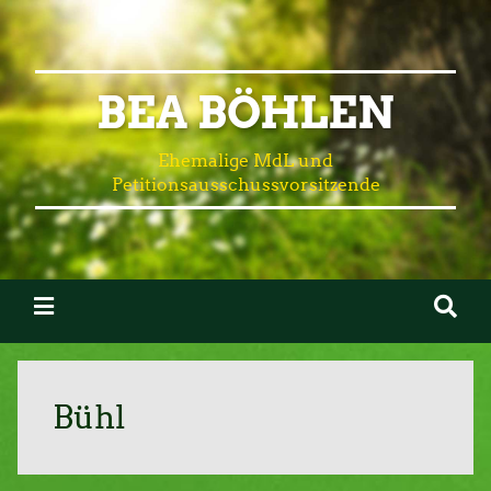
BEA BÖHLEN
Ehemalige MdL und
Petitionsausschussvorsitzende
Bühl