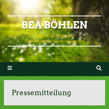
BEA BÖHLEN
Ehemalige MdL und
Petitionsausschussvorsitzende
Pressemitteilung