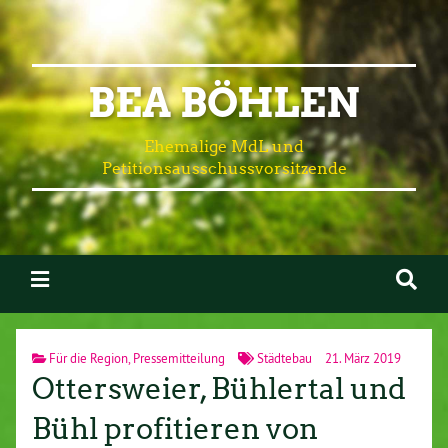
BEA BÖHLEN
Ehemalige MdL und
Petitionsausschussvorsitzende
Für die Region
,
Pressemitteilung
Städtebau
21. März 2019
Ottersweier, Bühlertal und
Bühl profitieren von