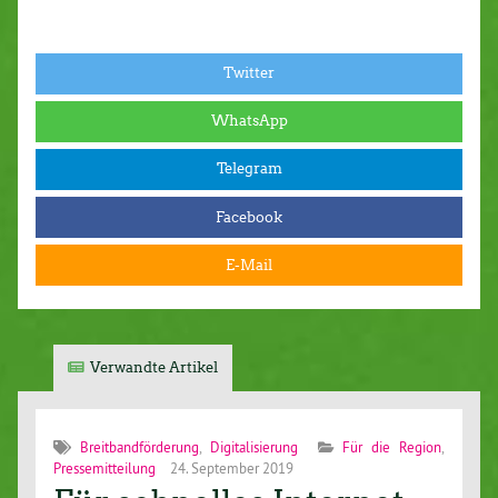
Twitter
WhatsApp
Telegram
Facebook
E-Mail
Verwandte Artikel
Breitbandförderung
,
Digitalisierung
Für die Region
,
Pressemitteilung
24. September 2019