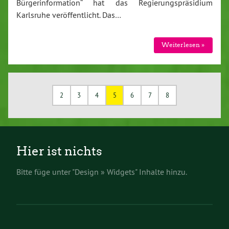
Bürgerinformation“ hat das Regierungspräsidium
Karlsruhe veröffentlicht. Das…
Weiterlesen »
2
3
4
5
6
7
8
Hier ist nichts
Bitte füge unter "Design » Widgets" Inhalte hinzu.