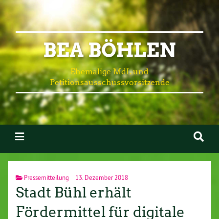
BEA BÖHLEN
Ehemalige MdL und
Petitionsausschussvorsitzende
Pressemitteilung
13. Dezember 2018
Stadt Bühl erhält
Fördermittel für digitale