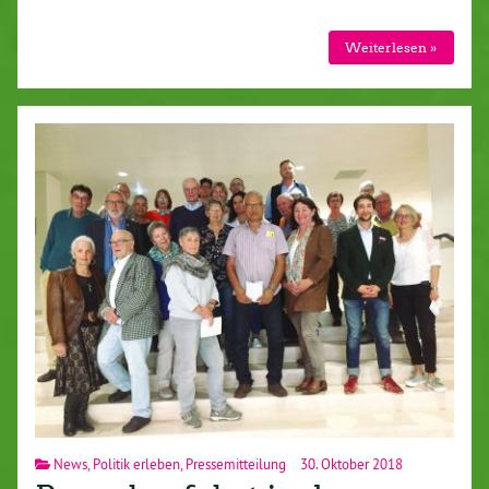
Weiterlesen »
News
,
Politik erleben
,
Pressemitteilung
30. Oktober 2018