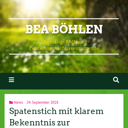
BEA BÖHLEN
Ehemalige MdL und
Petitionsausschussvorsitzende
News
24. September 2018
Spatenstich mit klarem
Bekenntnis zur